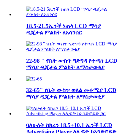
18.5-21.5ኢንች ነጠላ LCD ማሳያ
ዲጂታል ምልክት ለአሳንሰር
22-98 ″ የቤት ውስጥ ግድግዳ የተጫነ LCD
ማሳያ ዲጂታል ምልክት ለማስታወቂያ
32-65" የቤት ውስጥ ወለል መቆሚያ LCD
ማሳያ ዲጂታል ምልክት ለማስታወቂያ
ባለሁለት ስክሪን 18.5+10.1 ኢንች LCD
Advertising Player ለሊፍት ከአንድሮይድ