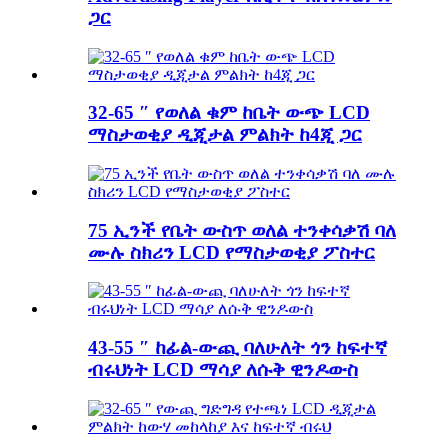
ጋር
32-65 ″ የወለል ቁም ከቤት ውጭ LCD
ማስታወቂያ ዲጂታል ምልክት ከ4ጂ ጋር
75 ኢንች የቤት ውስጥ ወለል ተንቀሳቃሽ ባለ
ሙሉ ስክሪን LCD የማስታወቂያ ፖስተር
43-55 ″ ከፊል-ውጪ ባለሁለት ጎን ከፍተኛ
ብሩህነት LCD ማሳያ ለሱቅ ዊንዶውስ