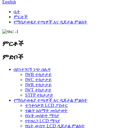
English
ቤት
ምርቶች
የማስታወቂያ ተጫዋች እና ዲጂታል ምልክት
ምርቶች
ምድቦች
በይነተገናኝ ነጭ ሰሌዳ
IWB ተከታታይ
IWC ተከታታይ
IWR ተከታታይ
IWT ተከታታይ
STFP ተከታታይ
የማስታወቂያ ተጫዋች እና ዲጂታል ምልክት
ተንቀሳቃሽ LCD ፖስተር
ብልጥ አስማት መስታወት
የሱቅ መስኮት ማሳያ
የተዘረጋ LCD ማሳያ
የቤት ውስጥ LCD ዲጂታል ምልክት