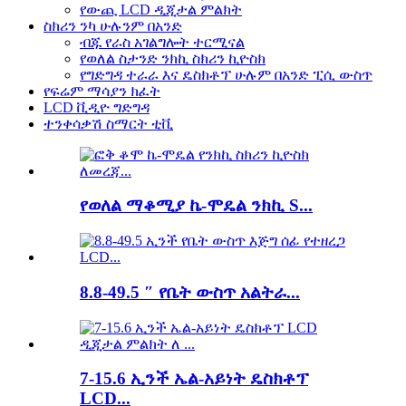
የውጪ LCD ዲጂታል ምልክት
ስክሪን ንካ ሁሉንም በአንድ
ብጁ የራስ አገልግሎት ተርሚናል
የወለል ስታንድ ንክኪ ስክሪን ኪዮስክ
የግድግዳ ተራራ እና ዴስክቶፕ ሁሉም በአንድ ፒሲ ውስጥ
የፍሬም ማሳያን ክፈት
LCD ቪዲዮ ግድግዳ
ተንቀሳቃሽ ስማርት ቲቪ
የወለል ማቆሚያ ኬ-ሞዴል ንክኪ S...
8.8-49.5 ″ የቤት ውስጥ አልትራ...
7-15.6 ኢንች ኤል-አይነት ዴስክቶፕ
LCD...