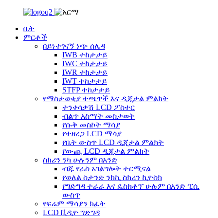
ቤት
ምርቶች
በይነተገናኝ ነጭ ሰሌዳ
IWB ተከታታይ
IWC ተከታታይ
IWR ተከታታይ
IWT ተከታታይ
STFP ተከታታይ
የማስታወቂያ ተጫዋች እና ዲጂታል ምልክት
ተንቀሳቃሽ LCD ፖስተር
ብልጥ አስማት መስታወት
የሱቅ መስኮት ማሳያ
የተዘረጋ LCD ማሳያ
የቤት ውስጥ LCD ዲጂታል ምልክት
የውጪ LCD ዲጂታል ምልክት
ስክሪን ንካ ሁሉንም በአንድ
ብጁ የራስ አገልግሎት ተርሚናል
የወለል ስታንድ ንክኪ ስክሪን ኪዮስክ
የግድግዳ ተራራ እና ዴስክቶፕ ሁሉም በአንድ ፒሲ
ውስጥ
የፍሬም ማሳያን ክፈት
LCD ቪዲዮ ግድግዳ