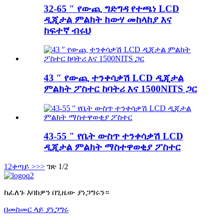
32-65 ″ የውጪ ግድግዳ የተጫነ LCD
ዲጂታል ምልክት ከውሃ መከላከያ እና
ከፍተኛ ብሩህ
43 ″ የውጪ ተንቀሳቃሽ LCD ዲጂታል
ምልክት ፖስተር ከባትሪ እና 1500NITS ጋር
43-55 ″ የቤት ውስጥ ተንቀሳቃሽ LCD
ዲጂታል ምልክት ማስተዋወቂያ ፖስተር
1
2
ቀጣይ >
>>
ገጽ 1/2
ከፈለጉ እባክዎን በጊዜው ያነጋግሩን።
በመስመር ላይ ያነጋግሩ