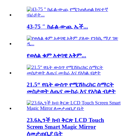
43-75 ″ ከፊል-ውጪ ኤች...
የወለል ቁም አቀባዊ አቅም...
21.5“ የቤት ውስጥ የሚሽከረከር ስማርት
መስታወት ለጤና ሙከራ እና የአካል ብቃት
23.6ኢንች ክብ ቅርጽ LCD Touch
Screen Smart Magic Mirror
ለመታጠቢያ ቤት