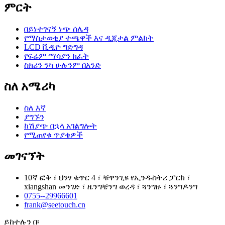
ምርት
በይነተገናኝ ነጭ ሰሌዳ
የማስታወቂያ ተጫዋች እና ዲጂታል ምልክት
LCD ቪዲዮ ግድግዳ
የፍሬም ማሳያን ክፈት
ስክሪን ንካ ሁሉንም በአንድ
ስለ አሜሪካ
ስለ እኛ
ያግኙን
ከሽያጭ በኋላ አገልግሎት
የሚጠየቁ ጥያቄዎች
መገናኘት
10ኛ ፎቅ ፣ ህንፃ ቁጥር 4 ፣ ቹዋንጊዩ የኢንዱስትሪ ፓርክ ፣
xiangshan መንገድ ፣ ዜንግቼንግ ወረዳ ፣ ጓንግዙ ፣ ጓንግዶንግ
0755--29966601
frank@seetouch.cn
ይከተሉን በ፡