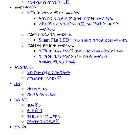
ተንቀሳቃሽ ስማርት ቲቪ
መፍትሄዎች
ስማርት የንግድ ማሳያ መፍትሄ
አሳንሰር ዲጂታል ምልክት ስርዓት መፍትሔ
የችርቻሮ ኢንዱስትሪ ዲጂታል ምልክት ስርዓት
መፍትሔ
ብልጥ ኮንፈረንስ መፍትሔ
Smart Flat LED ማሳያ ሰሌዳ ለኮንፈረንስ መፍትሄ
ብልህ የትምህርት መፍትሔ
ስማርት በይነተገናኝ ጥቁር ሰሌዳ መፍትሄ ለክፍል
ስማርት በይነተገናኝ ነጭ ሰሌዳ መፍትሄ
ለመልቲሚዲያ ክፍል
አገልግሎት
ከሽያጭ በኋላ አገልግሎት
የሚጠየቁ ጥያቄዎች
ዜና
የኩባንያ ዜና
የኢንዱስትሪ ዜና
ስለ እኛ
ባህላችን
ታሪካችን
ክብር እና ማረጋገጫ
የትብብር ነጋዴዎች
ያግኙን