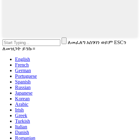
ለመፈለግ አስገባን ወይም ESCን
ለመዝጋት ይንኩ።
English
French
German
Portuguese
Spanish
Russian
Japanese
Korean
Arabic
Irish
Greek
Turkish
Italian
Danish
Romanian