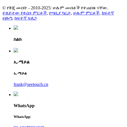
© የቅጂ መብት - 2010-2025: ሁሉም መብቶች የተጠበቁ ናቸው.
ተለይተው የቀረቡ ምርቶች
,
የጣቢያ ካርታ
,
ሁሉም ምርቶች
,
ከፍተኛ
ብሎግ
,
ከፍተኛ ፍለጋ
ስልክ
ኢ-ሜይል
ኢ-ሜይል
frank@seetouch.cn
WhatsApp
WhatsApp