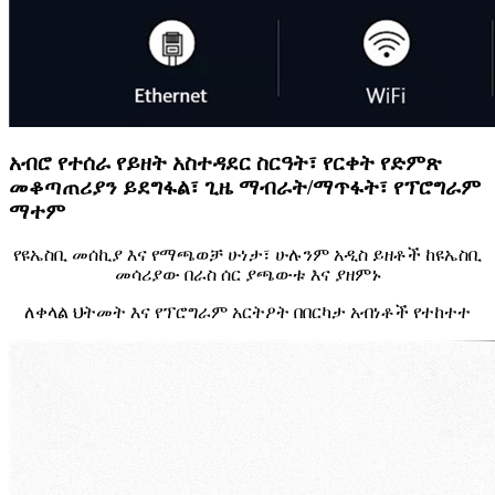
አብሮ የተሰራ የይዘት አስተዳደር ስርዓት፣ የርቀት የድምጽ
መቆጣጠሪያን ይደግፋል፣ ጊዜ ማብራት/ማጥፋት፣ የፕሮግራም
ማተም
የዩኤስቢ መሰኪያ እና የማጫወቻ ሁነታ፣ ሁሉንም አዲስ ይዘቶች ከዩኤስቢ
መሳሪያው በራስ ሰር ያጫውቱ እና ያዘምኑ
ለቀላል ህትመት እና የፕሮግራም አርትዖት በበርካታ አብነቶች የተከተተ