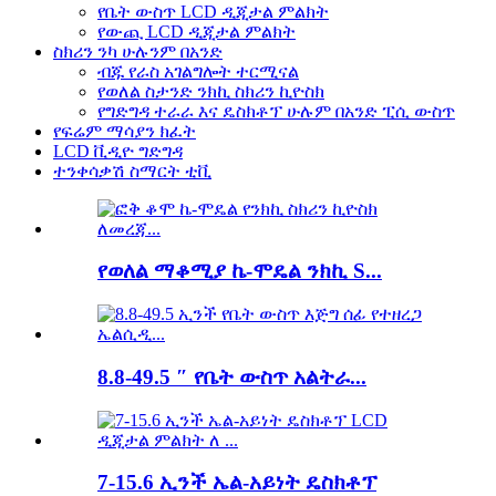
የቤት ውስጥ LCD ዲጂታል ምልክት
የውጪ LCD ዲጂታል ምልክት
ስክሪን ንካ ሁሉንም በአንድ
ብጁ የራስ አገልግሎት ተርሚናል
የወለል ስታንድ ንክኪ ስክሪን ኪዮስክ
የግድግዳ ተራራ እና ዴስክቶፕ ሁሉም በአንድ ፒሲ ውስጥ
የፍሬም ማሳያን ክፈት
LCD ቪዲዮ ግድግዳ
ተንቀሳቃሽ ስማርት ቲቪ
የወለል ማቆሚያ ኬ-ሞዴል ንክኪ S...
8.8-49.5 ″ የቤት ውስጥ አልትራ...
7-15.6 ኢንች ኤል-አይነት ዴስክቶፕ