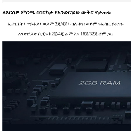
ለእርስዎ ምርጫ በበርካታ የአንድሮይድ ውቅር የታጠቁ
ኢተርኔት፣ ዋይፋይ፣ ወይም 3ጂ/4ጂ፣ ብሉቱዝ ወይም ዩኤስቢ ይደግፉ
አንድሮይድ ሲፒዩ ከ2ጂ/4ጂ ራም እና 16ጂ/32ጂ ሮም ጋር