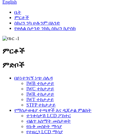
English
ቤት
ምርቶች
ስክሪን ንካ ሁሉንም በአንድ
የወለል ስታንድ ንክኪ ስክሪን ኪዮስክ
ምርቶች
ምድቦች
በይነተገናኝ ነጭ ሰሌዳ
IWB ተከታታይ
IWC ተከታታይ
IWR ተከታታይ
IWT ተከታታይ
STFP ተከታታይ
የማስታወቂያ ተጫዋች እና ዲጂታል ምልክት
ተንቀሳቃሽ LCD ፖስተር
ብልጥ አስማት መስታወት
የሱቅ መስኮት ማሳያ
የተዘረጋ LCD ማሳያ