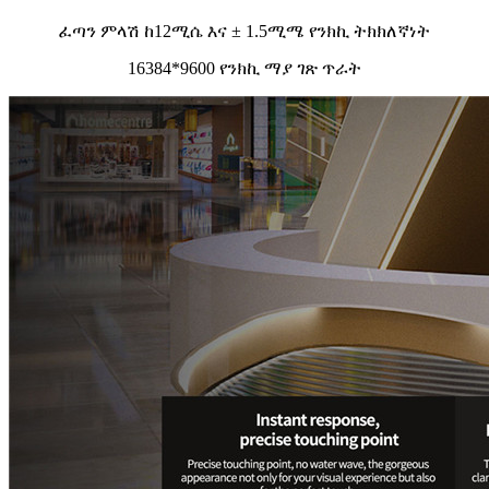
ፈጣን ምላሽ ከ12ሚሴ እና ± 1.5ሚሜ የንክኪ ትክክለኛነት
16384*9600 የንክኪ ማያ ገጽ ጥራት