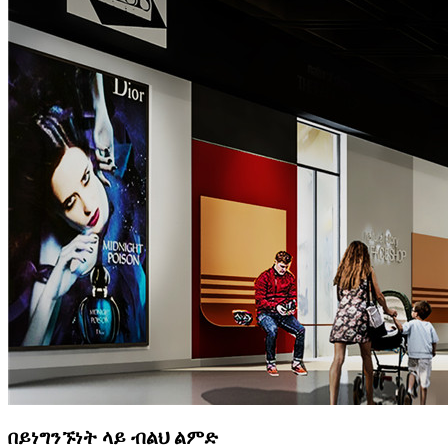
በይነግንኙነት ላይ ብልህ ልምድ