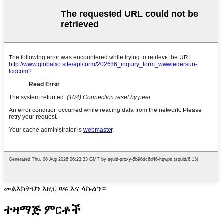
መልእክትህን እዚህ ጻፍ እና ላኩልን።
ተዛማጅ ምርቶች