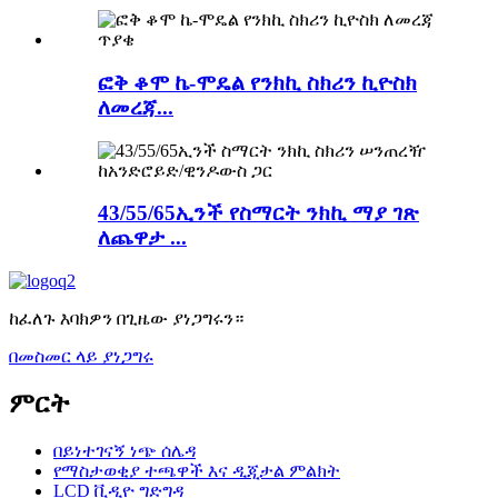
ፎቅ ቆሞ ኬ-ሞዴል የንክኪ ስክሪን ኪዮስክ
ለመረጃ...
43/55/65ኢንች የስማርት ንክኪ ማያ ገጽ
ለጨዋታ ...
ከፈለጉ እባክዎን በጊዜው ያነጋግሩን።
በመስመር ላይ ያነጋግሩ
ምርት
በይነተገናኝ ነጭ ሰሌዳ
የማስታወቂያ ተጫዋች እና ዲጂታል ምልክት
LCD ቪዲዮ ግድግዳ