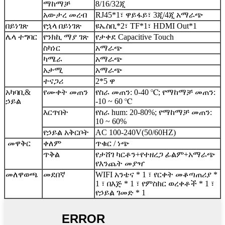
ማከማቻ
8/16/32ጂ
አውታረ መረብ
RJ45*1፣ ዋይፋይ፣ 3ጂ/4ጂ አማራጭ
በይነገጽ
የኋላ በይነገጽ
ዩኤስቢ*2፣ TF*1፣ HDMI Out*1
ሌላ ተግባር
የንክኪ ማያ ገጽ
የታቀደ Capacitive Touch
ስካነር
አማራጭ
ካሜራ
አማራጭ
አታሚ
አማራጭ
ተናጋሪ
2*5 ዋ
አካባቢ
&
የሙቀት መጠን
የስራ መጠን: 0-40 ℃; የማከማቻ መጠን:
ኃይል
-10 ~ 60 ℃
እርጥበት
የስራ hum: 20-80%; የማከማቻ መጠን:
10 ~ 60%
የኃይል አቅርቦት
AC 100-240V(50/60HZ)
መዋቅር
ቀለም
ጥቁር / ነጭ
ጥቅል
የታሸገ ካርቶን+የተዘረጋ ፊልም+አማራጭ
የእንጨት መያዣ
መለዋወጫ
መደበኛ
WIFI አንቴና * 1 ፣ የርቀት መቆጣጠሪያ *
1 ፣ በእጅ * 1 ፣ የምስክር ወረቀቶች * 1 ፣
የኃይል ገመድ * 1