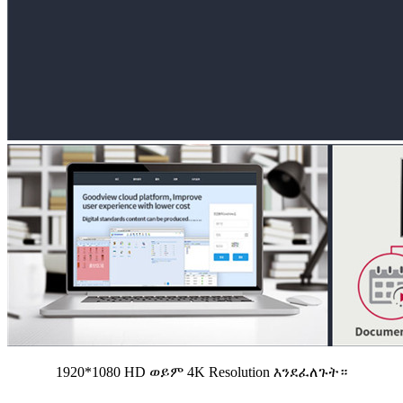
1920*1080 HD ወይም 4K Resolution እንደፈለጉት።