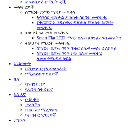
ተንቀሳቃሽ ስማርት ቲቪ
መፍትሄዎች
ስማርት የንግድ ማሳያ መፍትሄ
አሳንሰር ዲጂታል ምልክት ስርዓት መፍትሔ
የችርቻሮ ኢንዱስትሪ ዲጂታል ምልክት ስርዓት
መፍትሔ
ብልጥ ኮንፈረንስ መፍትሔ
Smart Flat LED ማሳያ ሰሌዳ ለኮንፈረንስ መፍትሄ
ብልህ የትምህርት መፍትሔ
ስማርት በይነተገናኝ ጥቁር ሰሌዳ መፍትሄ ለክፍል
ስማርት በይነተገናኝ ነጭ ሰሌዳ መፍትሄ
ለመልቲሚዲያ ክፍል
አገልግሎት
ከሽያጭ በኋላ አገልግሎት
የሚጠየቁ ጥያቄዎች
ዜና
የኩባንያ ዜና
የኢንዱስትሪ ዜና
ስለ እኛ
ባህላችን
ታሪካችን
ክብር እና ማረጋገጫ
የትብብር ነጋዴዎች
ያግኙን