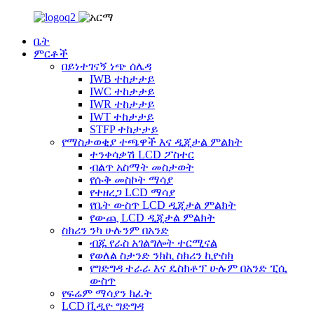
ቤት
ምርቶች
በይነተገናኝ ነጭ ሰሌዳ
IWB ተከታታይ
IWC ተከታታይ
IWR ተከታታይ
IWT ተከታታይ
STFP ተከታታይ
የማስታወቂያ ተጫዋች እና ዲጂታል ምልክት
ተንቀሳቃሽ LCD ፖስተር
ብልጥ አስማት መስታወት
የሱቅ መስኮት ማሳያ
የተዘረጋ LCD ማሳያ
የቤት ውስጥ LCD ዲጂታል ምልክት
የውጪ LCD ዲጂታል ምልክት
ስክሪን ንካ ሁሉንም በአንድ
ብጁ የራስ አገልግሎት ተርሚናል
የወለል ስታንድ ንክኪ ስክሪን ኪዮስክ
የግድግዳ ተራራ እና ዴስክቶፕ ሁሉም በአንድ ፒሲ
ውስጥ
የፍሬም ማሳያን ክፈት
LCD ቪዲዮ ግድግዳ