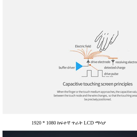
1920 * 1080 ከፍተኛ ጥራት LCD ማሳያ