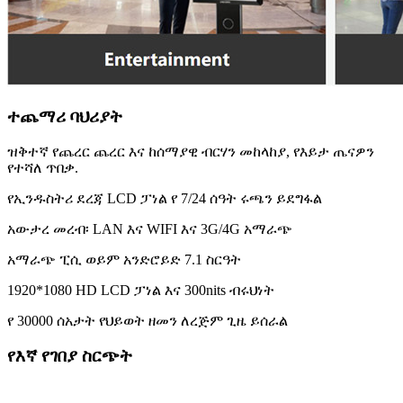
ተጨማሪ ባህሪያት
ዝቅተኛ የጨረር ጨረር እና ከሰማያዊ ብርሃን መከላከያ, የእይታ ጤናዎን
የተሻለ ጥበቃ.
የኢንዱስትሪ ደረጃ LCD ፓነል የ 7/24 ሰዓት ሩጫን ይደግፋል
አውታረ መረብ፡ LAN እና WIFI እና 3G/4G አማራጭ
አማራጭ ፒሲ ወይም አንድሮይድ 7.1 ስርዓት
1920*1080 HD LCD ፓነል እና 300nits ብሩህነት
የ 30000 ሰአታት የህይወት ዘመን ለረጅም ጊዜ ይሰራል
የእኛ የገበያ ስርጭት