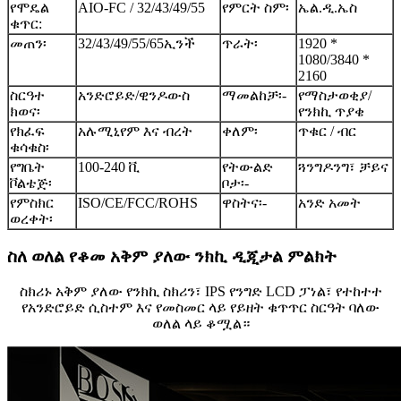
የሞዴል
AIO-FC / 32/43/49/55
የምርት ስም፡
ኤል.ዲ.ኤስ
ቁጥር:
መጠን፡
32/43/49/55/65ኢንች
ጥራት፡
1920 *
1080/3840 *
2160
ስርዓተ
አንድሮይድ/ዊንዶውስ
ማመልከቻ፡-
የማስታወቂያ/
ክወና፡
የንክኪ ጥያቄ
የክፈፍ
አሉሚኒየም እና ብረት
ቀለም፡
ጥቁር / ብር
ቁሳቁስ፡
የግቤት
100-240 ቪ
የትውልድ
ጓንግዶንግ፣ ቻይና
ቮልቴጅ፡
ቦታ፡-
የምስክር
ISO/CE/FCC/ROHS
ዋስትና፡-
አንድ አመት
ወረቀት፡
ስለ ወለል የቆመ አቅም ያለው ንክኪ ዲጂታል ምልክት
ስክሪኑ አቅም ያለው የንክኪ ስክሪን፣ IPS የንግድ LCD ፓነል፣ የተከተተ
የአንድሮይድ ሲስተም እና የመስመር ላይ የይዘት ቁጥጥር ስርዓት ባለው
ወለል ላይ ቆሟል።