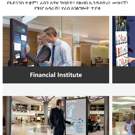
የፋይናንስ ተቋም፣ ራስን አገዝ ግብይት፣ የልብስ ኢንዱስትሪ፣ መዝናኛ፣
የገበያ አዳራሽ፣ የራስ አገልግሎት ጥያቄ