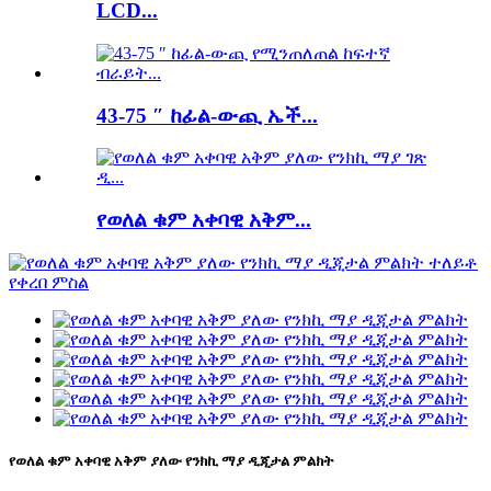
LCD...
43-75 ″ ከፊል-ውጪ ኤች...
የወለል ቁም አቀባዊ አቅም...
የወለል ቁም አቀባዊ አቅም ያለው የንክኪ ማያ ዲጂታል ምልክት