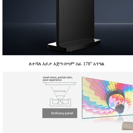
ለተሻለ እይታ እጅግ በጣም ሰፊ 178° አንግል