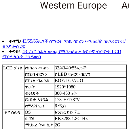
ቀዳሚ፡
43/55/65ኢንች ስማርት ንክኪ ስክሪን ሠንጠረዥ ከአንድሮይድ/
ዊንዶውስ ጋር
ቀጣይ፡-
43-75 ″ ከፊል-ውጪ የሚንጠለጠል ከፍተኛ ብሩህነት LCD
ማሳያ ለሱቅ ዊንዶውስ
LCD ፓነል
የስክሪን መጠን
32/43/49/55ኢንች
የጀርባ ብርሃን
የ LED የጀርባ ብርሃን
የፓነል ብራንድ
BOE/LG/AUO
ጥራት
1920*1080
ብሩህነት
300-450 ኒት
የእይታ አንግል
178°H/178°V
የምላሽ ጊዜ
6 ሚሴ
ዋና ሰሌዳ
OS
አንድሮይድ 7.1
ሲፒዩ
RK3288 1.8G Hz
ማህደረ ትውስታ
2G