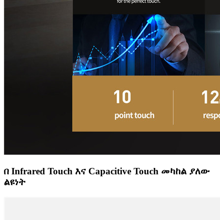
በ Infrared Touch እና Capacitive Touch መካከል ያለው
ልዩነት