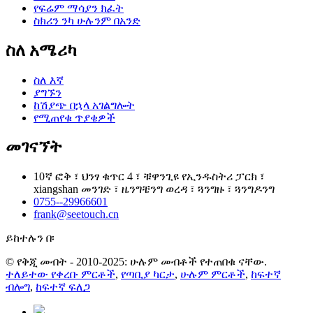
የፍሬም ማሳያን ክፈት
ስክሪን ንካ ሁሉንም በአንድ
ስለ አሜሪካ
ስለ እኛ
ያግኙን
ከሽያጭ በኋላ አገልግሎት
የሚጠየቁ ጥያቄዎች
መገናኘት
10ኛ ፎቅ ፣ ህንፃ ቁጥር 4 ፣ ቹዋንጊዩ የኢንዱስትሪ ፓርክ ፣
xiangshan መንገድ ፣ ዜንግቼንግ ወረዳ ፣ ጓንግዙ ፣ ጓንግዶንግ
0755--29966601
frank@seetouch.cn
ይከተሉን በ፡
© የቅጂ መብት - 2010-2025: ሁሉም መብቶች የተጠበቁ ናቸው.
ተለይተው የቀረቡ ምርቶች
,
የጣቢያ ካርታ
,
ሁሉም ምርቶች
,
ከፍተኛ
ብሎግ
,
ከፍተኛ ፍለጋ