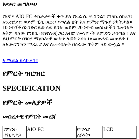
አጭር መግለጫ፡-
የእኛ የ AIO-FC ተከታታዮች ቀጥ ያለ የኤል ሲ ዲ ፓነል፣ የንክኪ ስክሪን፣
አንድሮይድ ወይም ፒሲ ቦርድ፣ የወለል ቋት እና ድምጽ ማጉያ ያካትታል።
10 ነጥቦች በአንድሮይድ ላይ ይንኩ ወይም 20 ነጥብ መስኮቶችን በመንካት
አቅም ካለው የንክኪ ቴክኖሎጂ ጋር አብሮ የመገናኘት ልምድን ይሰጣል ፣ እና
ይህ ምርት በገበያ ማዕከሎች ውስጥ ለፎቅ አሰሳ ፣ለመጽሐፍ መጠይቅ ፣
ለአውሮፕላን ማረፊያ እና ለመሳሰሉት በሰፊው ጥቅም ላይ ውሏል ።
ኢሜይል ይላኩልን።
የምርት ዝርዝር
SPECIFICATION
የምርት መለያዎች
መሰረታዊ የምርት መረጃ
የምርት
AIO-FC
የማሳያ
LCD
ተከታታይ
አይነት፡