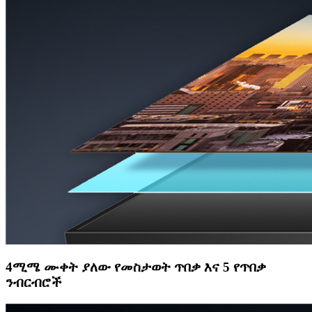
4ሚሜ ሙቀት ያለው የመስታወት ጥበቃ እና 5 የጥበቃ
ንብርብሮች