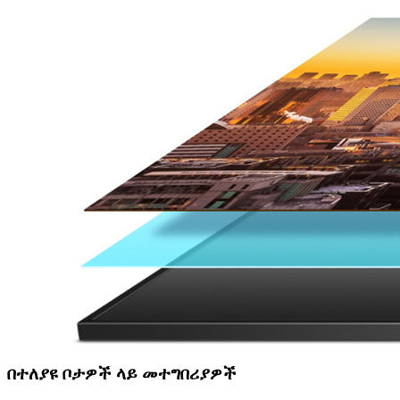
በተለያዩ ቦታዎች ላይ መተግበሪያዎች